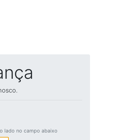
ança
nosco.
ao lado no campo abaixo