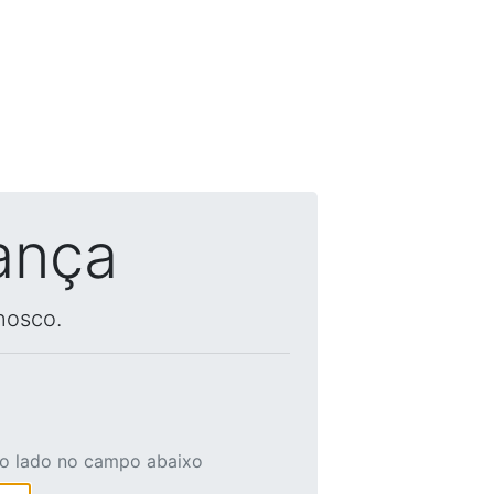
ança
nosco.
ao lado no campo abaixo