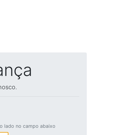
ança
nosco.
ao lado no campo abaixo